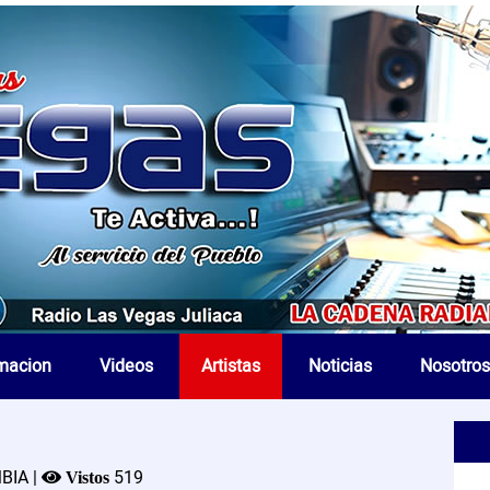
macion
Videos
Artistas
Noticias
Nosotros
IA |
519
Vistos